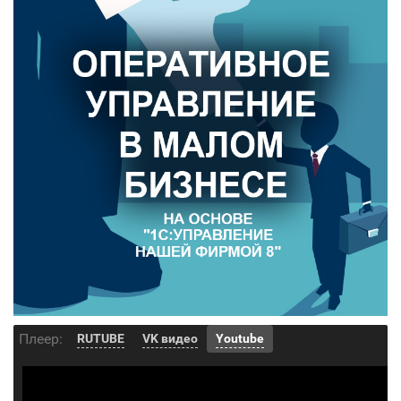
Плеер:
RUTUBE
VK видео
Youtube